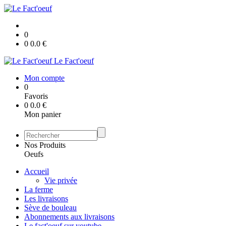
0
0
0.0
€
Le Fact'oeuf
Mon compte
0
Favoris
0
0.0
€
Mon panier
Nos Produits
Oeufs
Accueil
Vie privée
La ferme
Les livraisons
Sève de bouleau
Abonnements aux livraisons
Le fact'oeuf sur youtube